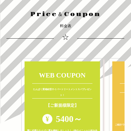
Price＆Coupon
料金表
☆
WEB COUPON
たんぱく質補給型サイバートリートメントスパプレゼン
ト！
【ご新規様限定】
5400～
¥
ご紹介でのご
髪に必要なたんぱく質を補給しましょう！（他のメニューと組み合