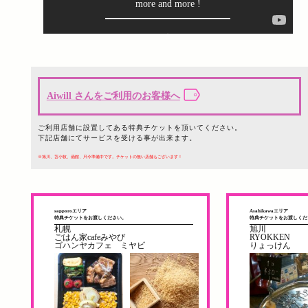
more and more !
☆
Aiwill さんをご利用のお客様へ
ご利用店舗に設置してある特典チケットを頂いてください。
下記店舗にてサービスを受ける事が出来ます。
※旭川、苫小牧、函館、只今準備中です。チケットの無い店舗もございます！
sapporoエリア
Asahikawaエリア
特典チケットをお渡しください。
特典チケットをお渡しくだ
札幌
旭川
ごはん家cafeみやび
RYOKKEN
ゴハンヤカフェ ミヤビ
りょっけん