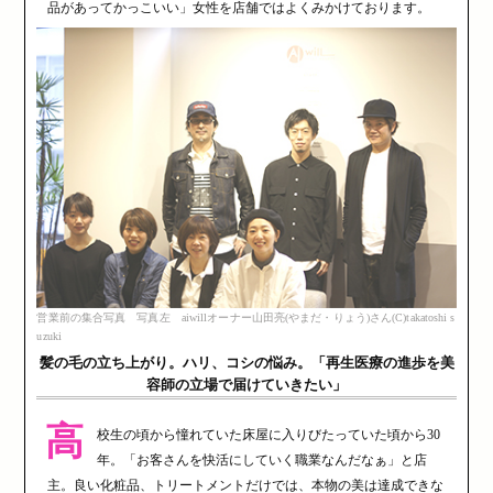
品があってかっこいい」女性を店舗ではよくみかけております。
営業前の集合写真 写真左 aiwillオーナー山田亮(やまだ・りょう)さん(C)takatoshi s
uzuki
髪の毛の立ち上がり。ハリ、コシの悩み。「再生医療の進歩を美
容師の立場で届けていきたい」
高
校生の頃から憧れていた床屋に入りびたっていた頃から30
年。「お客さんを快活にしていく職業なんだなぁ」と店
主。良い化粧品、トリートメントだけでは、本物の美は達成できな