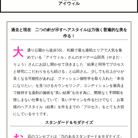
アイウィル
過去と現在 二つの針が示すヘアスタイルは力強く普遍的な美を
作る！
大
通り公園から徒歩5分。 札幌で最も激戦エリアで人気を集
めている「アイウィル」さんのオーナー山田亮（やまだ・
りょう）さんにお話し聞かせて頂きました「結果と同等でプロセス
と研究にこだわりをもち続ける」と山田さん。少しでも仕上がりが
良くなる可能性があれば、ファッション個性学を取り入れた「本当
になりたい」を見つけるカウンセリング、コンディションを最高ま
で維持する薬剤の施術を”良い結果”を出す為に、際限なく手間暇を
惜しまない仕事をしていて、良いデザインを作るだけでなく、お客
様のヘアスタイル（結果）を作るまでの「プロセス」をとても大切
にしているそうです。
スタンダード＆モダナイズ
店のコンセプトは「力のあるスタンダード＆モダナイズ」