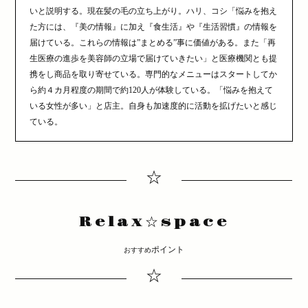
いと説明する。現在髪の毛の立ち上がり。ハリ、コシ「悩みを抱え
た方には、『美の情報』に加え『食生活』や『生活習慣』の情報を
届けている。これらの情報は”まとめる”事に価値がある。また「再
生医療の進歩を美容師の立場で届けていきたい」と医療機関とも提
携をし商品を取り寄せている。専門的なメニューはスタートしてか
ら約４カ月程度の期間で約120人が体験している。「悩みを抱えて
いる女性が多い」と店主。自身も加速度的に活動を拡げたいと感じ
ている。
☆
Relax☆space
ポイント
おすすめ
☆