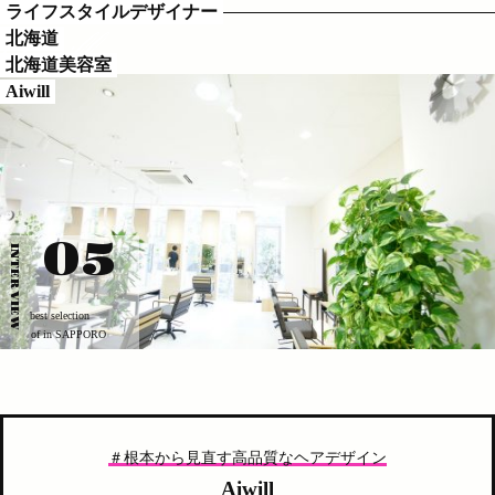
ライフスタイルデザイナー
Aiwill
北海道
北海道美容室
Aiwill
05
INTERVIEW
best selection
of in SAPPORO
＃根本から見直す高品質なヘアデザイン
Aiwill