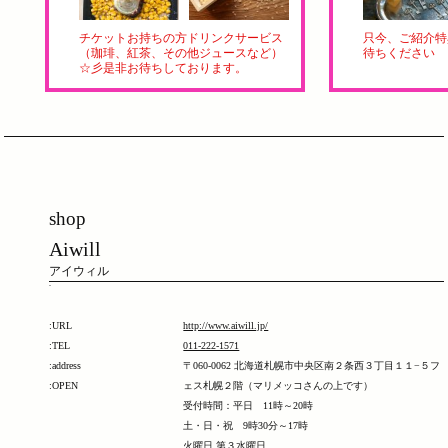
チケットお持ちの方ドリンクサービス
只今、ご紹介特
（珈琲、紅茶、その他ジュースなど）
待ちください
☆彡是非お待ちしております。
shop
Aiwill
アイウィル
-
:URL
http://www.aiwill.jp/
:TEL
011-222-1571
:address
〒060-0062 北海道札幌市中央区南２条西３丁目１１−５フ
:OPEN
ェス札幌２階（マリメッコさんの上です）
受付時間：平日 11時～20時
土・日・祝 9時30分～17時
火曜日 第３水曜日