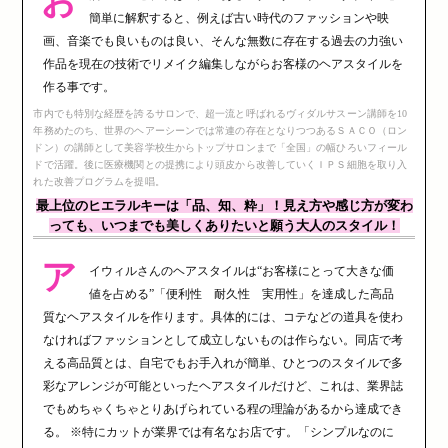
お
簡単に解釈すると、例えば古い時代のファッションや映
画、音楽でも良いものは良い、そんな無数に存在する過去の力強い
作品を現在の技術でリメイク編集しながらお客様のヘアスタイルを
作る事です。
市内でも特別な経歴を誇るサロンで、超一流と呼ばれるヴィダルサスーン講師を10
年務めたのち、世界のヘアーシーンでは常連の存在となりつつあるＳＡＣＯ（ロン
ドン）の講師として美容学校生からトップサロンまで「全国」の幅ひろいフィール
ドで活躍。後に医療機関との提携により頭皮から改善していくＩＰＳ細胞を取り入
れた改善プログラムを提唱。
最上位のヒエラルキーは「品、知、粋」！見え方や感じ方が変わ
っても、いつまでも美しくありたいと願う大人のスタイル！
ア
イウィルさんのヘアスタイルは“お客様にとって大きな価
値を占める”「便利性 耐久性 実用性」を達成した高品
質なヘアスタイルを作ります。具体的には、コテなどの道具を使わ
なければファッションとして成立しないものは作らない。同店で考
える高品質とは、自宅でもお手入れが簡単、ひとつのスタイルで多
彩なアレンジが可能といったヘアスタイルだけど、これは、業界誌
でもめちゃくちゃとりあげられている程の理論があるから達成でき
る。 ※特にカットが業界では有名なお店です。「シンプルなのに