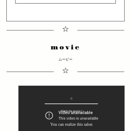
☆
movie
ムービー
☆
☆
Watch the movie !
You can realize this salon