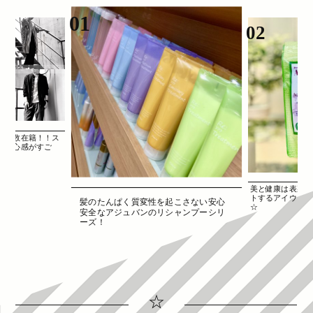
01
02
が多数在籍！！ス
で安心感がすご
美と健康は表裏一
トするアイウィル
髪のたんぱく質変性を起こさない安心
☆
安全なアジュバンのリシャンプーシリ
ーズ！
☆