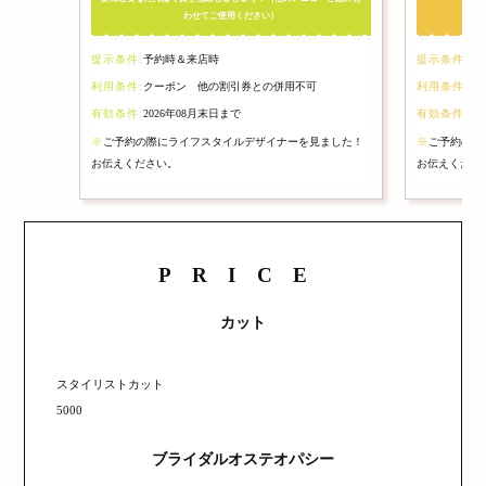
わせてご使用ください）
提示条件:
予約時＆来店時
提示条件:
予
利用条件:
クーポン 他の割引券との併用不可
利用条件:
ク
有効条件:
2026年08月末日まで
有効条件:
20
※
ご予約の際にライフスタイルデザイナーを見ました！
※
ご予約の際
お伝えください。
お伝えくださ
PRICE
カット
スタイリストカット
5000
ブライダルオステオパシー