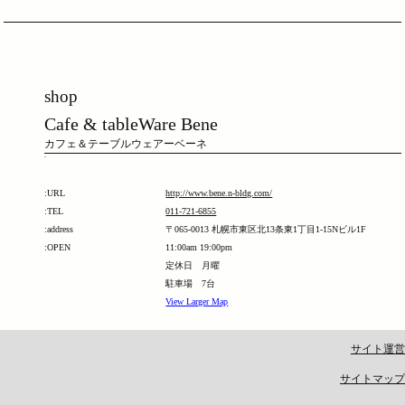
shop
Cafe & tableWare Bene
カフェ＆テーブルウェアーベーネ
-
:URL
http://www.bene.n-bldg.com/
:TEL
011-721-6855
:address
〒065-0013 札幌市東区北13条東1丁目1-15Nビル1F
:OPEN
11:00am 19:00pm
定休日 月曜
駐車場 7台
View Larger Map
サイト運営
サイトマップ