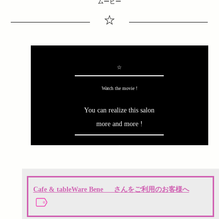
ムービー
☆
☆
Watch the movie !
You can realize this salon
more and more !
☆
Cafe & tableWare Bene さんをご利用のお客様へ