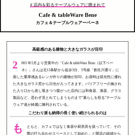
# 店内を彩るテーブルウェアに囲まれて
Cafe & tableWare Bene
カフェ＆テーブルウェアーベーネ
高級感のある建物と大きなガラスが目印
2
003 年5月より営業中の「Cafe & tableWare Bene（以下ベー
ネ）」さんは北13条駅から徒歩3分、5号線「創生川通り」に
面した重厚感あるレンガ作りの建物が目印。お昼時は採光性に優れ
た大きなガラス窓から日光が入ってきます。バリアフリーの施され
た入り口から差し覗きつつ窺がった店内には和食器、漆器、グラス
製品など、思わず見とれてしまうものまで”暮らしを彩る”テーブル
ウェア達が綺麗に陳列されている。
こだわり派も納得の長く使い続けられるのは
も
ともと、カフェではなく食器や厨房具を扱っていて、その
際の打ち合わせスペースとして始めた」と開店の経緯から