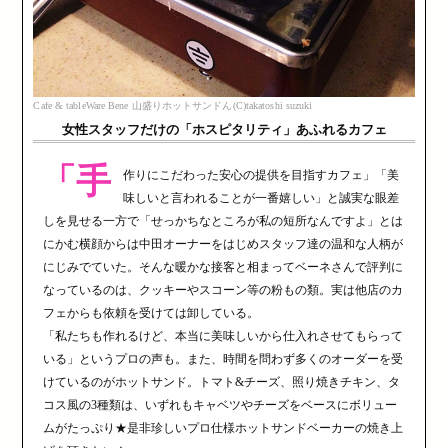
Cafe & tableWare Bene 山盛りホットサンドん(C)takatoshi suzuki
女性スタッフだけの「ホスピタリティ」あふれるカフェ
「手
作りにこだわった安心の提供を目指すカフェ」「美
味しいと言われることが一番嬉しい」と誠実な眼差
しを見せる一方で「せっかちなところが私の短所なんですよ」とは
にかむ横顔からは中田オーナーをはじめスタッフ達の温和な人柄が
にじみでていた。そんな暖かな接客と相まってベーネさんで評判に
なっているのは、クッキーやスコーン等の粉もの類。実は他店のカ
フェからも依頼を受けては卸している。
「私たちも作れるけど、本当に美味しいから仕入れさせてもらって
いる」というプロの声も。また、時間を問わず多くのオーダーを受
けているのがホットサンド。トマト&チーズ、照り焼きチキン、タ
コス風の3種類は、いずれもキャベツやチーズをベースにボリュー
ムがたっぷり★是非珍しいプロ仕様ホットサンドベーカーの焼き上