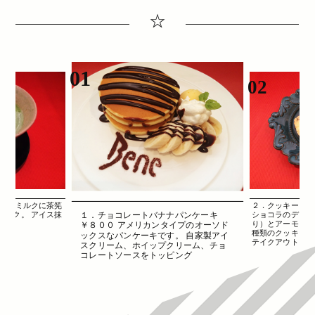
☆
01
02
ホットミルクに茶筅
２．クッキー ￥
リンク。 アイス抹
ショコラのディア
１．チョコレートバナナパンケーキ
。
り）とアーモンド
￥８００ アメリカンタイプのオーソド
種類のクッキーの
ックスなパンケーキです。 自家製アイ
テイクアウトコー
スクリーム、ホイップクリーム、チョ
コレートソースをトッピング