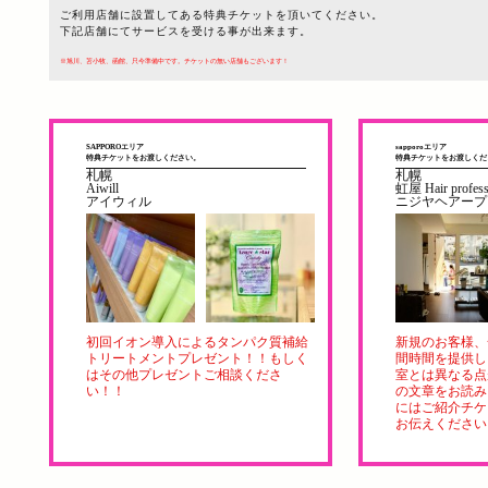
ご利用店舗に設置してある特典チケットを頂いてください。
下記店舗にてサービスを受ける事が出来ます。
※旭川、苫小牧、函館、只今準備中です。チケットの無い店舗もございます！
SAPPOROエリア
sapporoエリア
特典チケットをお渡しください。
特典チケットをお渡しくだ
札幌
札幌
Aiwill
虹屋 Hair profess
アイウィル
ニジヤヘアープ
初回イオン導入によるタンパク質補給
新規のお客様、
トリートメントプレゼント！！もしく
間時間を提供し
はその他プレゼントご相談くださ
室とは異なる点
い！！
の文章をお読み
にはご紹介チケ
お伝えください