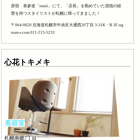
原宿 表参道「imaii」にて、「店長」を勤めていた屈指の経
歴を持つスタイリストが札幌に帰ってきました！
〒064-0820 北海道札幌市中央区大通西20丁目 3-31K・B 3F sig
num-s.com 011-215-5233
心花トキメキ
美容室
札幌南郷7丁目