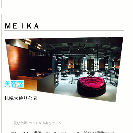
ＭＥＩＫＡ
美容室
札幌大通り公園
上質な空間+カットが有名なサロン