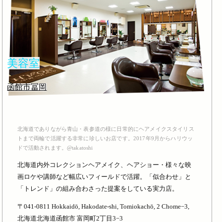
美容室
函館市冨岡
北海道でありながら青山・表参道の様に日常的にヘアメイクスタイリス
トまで両輪で活躍する非常に珍しいお店です。2017年9月からハリウッ
ドで活動されます。@takatoshi
北海道内外コレクションヘアメイク、ヘアショー・様々な映
画ロケや講師など幅広いフィールドで活躍。「似合わせ」と
「トレンド」の組み合わさった提案をしている実力店。
〒041-0811 Hokkaidō, Hakodate-shi, Tomiokachō, 2 Chome−3,
北海道北海道函館市 富岡町2丁目3−3