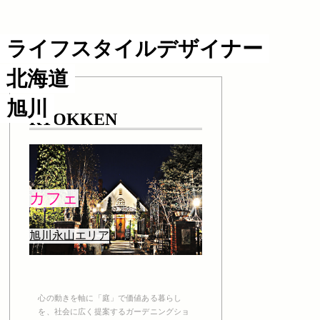
ライフスタイルデザイナー
北海道
旭川
RYOKKEN
カフェ
旭川永山エリア
心の動きを軸に「庭」で価値ある暮らし
を、社会に広く提案するガーデニングショ